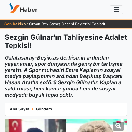
Haber
Son Dakika :
Orhan Bey Savaş Öncesi Beylerini Topladı
Sezgin Gülnar'ın Tahliyesine Adalet
Tepkisi!
Galatasaray-Beşiktaş derbisinin ardından
yaşananlar, spor dünyasında geniş bir tartışma
yarattı. A Spor muhabiri Emre Kaplan'ın sosyal
medya paylaşımının ardından Beşiktaş Başkanı
Hasan Arat'ın şoförü Sezgin Gülnar'ın Kaplan'a
saldırması, hem kamuoyunda hem de sosyal
medyada büyük tepki çekti.
Sezgin Gülnar'ın Tahliyesine Adalet Tepkisi!
Ana Sayfa
Gündem