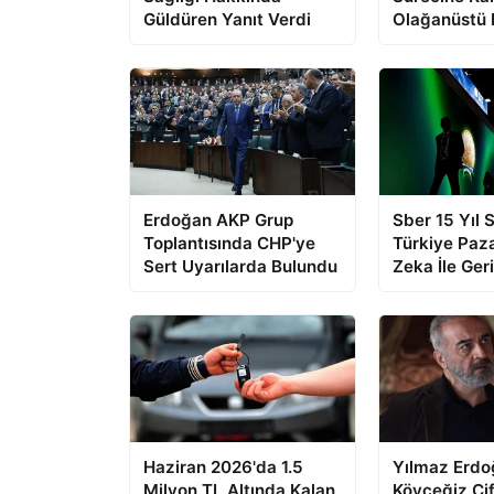
Güldüren Yanıt Verdi
Olağanüstü 
Açıkladı
Erdoğan AKP Grup
Sber 15 Yıl 
Toplantısında CHP'ye
Türkiye Paz
Sert Uyarılarda Bulundu
Zeka İle Ger
Haziran 2026'da 1.5
Yılmaz Erdo
Milyon TL Altında Kalan
Köyceğiz Çif