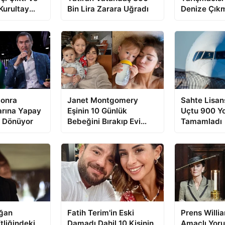
Kurultay
Bin Lira Zarara Uğradı
Denize Çıkm
Bilmiyordu
Sonra
Janet Montgomery
Sahte Lisans
arına Yapay
Eşinin 10 Günlük
Uçtu 900 Yo
i Dönüyor
Bebeğini Bırakıp Evi
Tamamladı
Terk Ettiğini Açıkladı...
ğan
Fatih Terim'in Eski
Prens Willia
tliğindeki
Damadı Dahil 10 Kişinin
Amaçlı Yoru