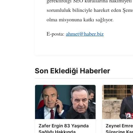
gerektirdiği SEO kurallarına hakimiyeti 
sorumluluk bilinciyle hareket eden Şemsi
olma misyonuna katkı sağlıyor.
E-posta:
ahmet@haber.biz
Son Eklediği Haberler
Zafer Ergin 83 Yaşında
Zeynel Emre 
Sağlığı Hakkında
Sürecine Kar