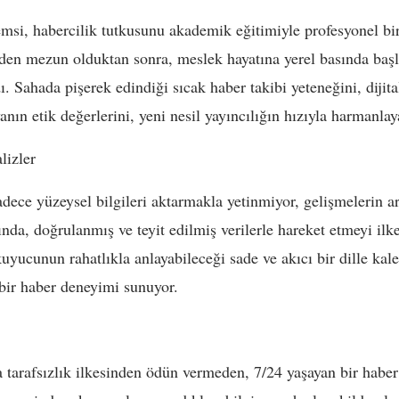
si, habercilik tutkusunu akademik eğitimiyle profesyonel bir
den mezun olduktan sonra, meslek hayatına yerel basında başl
. Sahada pişerek edindiği sıcak haber takibi yeteneğini, dijit
nın etik değerlerini, yeni nesil yayıncılığın hızıyla harmanlay
lizler
ce yüzeysel bilgileri aktarmakla yetinmiyor, gelişmelerin arka 
ında, doğrulanmış ve teyit edilmiş verilerle hareket etmeyi il
kuyucunun rahatlıkla anlayabileceği sade ve akıcı bir dille k
 bir haber deneyimi sunuyor.
a tarafsızlık ilkesinden ödün vermeden, 7/24 yaşayan bir haber a