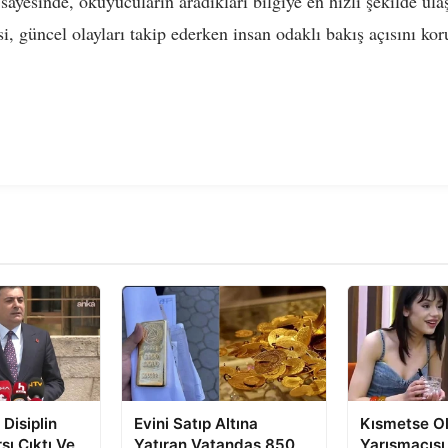
sayesinde, okuyucuların aradıkları bilgiye en hızlı şekilde ul
, güncel olayları takip ederken insan odaklı bakış açısını kor
Disiplin
Evini Satıp Altına
Kısmetse Ol
şı Çıktı Ve
Yatıran Vatandaş 850
Yarışmacısı