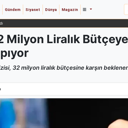
Gündem
Siyaset
Dünya
Magazin
dı
32 Milyon Liralık Bütçey
pıyor
zisi, 32 milyon liralık bütçesine karşın beklene
32 Milyon Liralık Bütçeye Rağmen 7. Bölümde Final Yapıyor
m