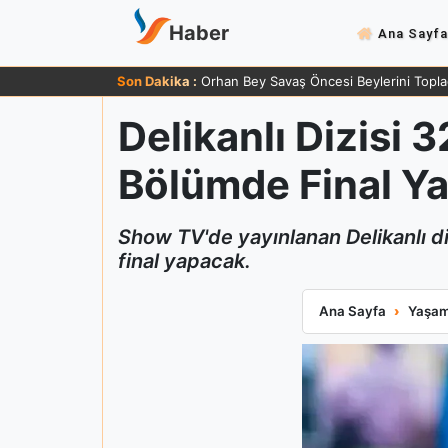
Haber
Ana Sayfa
Son Dakika :
Orhan Bey Savaş Öncesi Beylerini Topla
Delikanlı Dizisi 
Bölümde Final Ya
Show TV'de yayınlanan Delikanlı di
final yapacak.
Delikanlı Dizisi 
Ana Sayfa
Yaşa