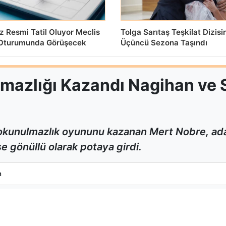
z Resmi Tatil Oluyor Meclis
Tolga Sarıtaş Teşkilat Dizis
Oturumunda Görüşecek
Üçüncü Sezona Taşındı
mazlığı Kazandı Nagihan ve 
dokunulmazlık oyununu kazanan Mert Nobre, ad
se gönüllü olarak potaya girdi.
nulmazlığı Kazandı Nagihan ve Sercan Eleme Potasında
m