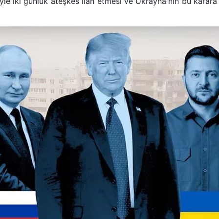
yle iki günlük ateşkes ilan etmesi ve Ukrayna'nın bu karara