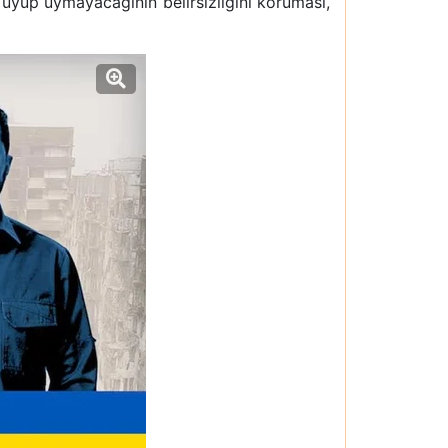
 uyup uymayacağının belirsizliğini koruması,