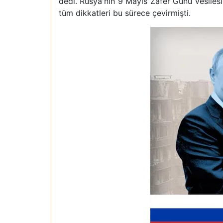
dedi. Rusya'nın 9 Mayıs Zafer Günü vesilesi
tüm dikkatleri bu sürece çevirmişti.