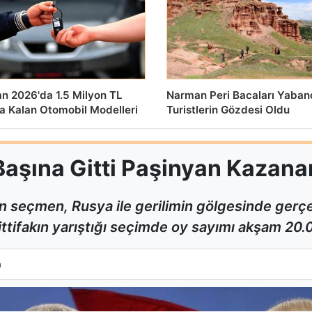
an 2026'da 1.5 Milyon TL
Narman Peri Bacaları Yaban
da Kalan Otomobil Modelleri
Turistlerin Gözdesi Oldu
şına Gitti Paşinyan Kazananı
n seçmen, Rusya ile gerilimin gölgesinde gerç
2 ittifakın yarıştığı seçimde oy sayımı akşam 20
k Başına Gitti Paşinyan Kazananı İşaret Etti
a