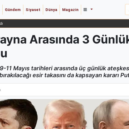
Gündem
Siyaset
Dünya
Magazin
dı
ayna Arasında 3 Günlük
du
1 Mayıs tarihleri arasında üç günlük ateşkes il
rakılacağı esir takasını da kapsayan kararı Pu
yna Arasında 3 Günlük Ateşkes İlan Edildiğini Duyurdu
a