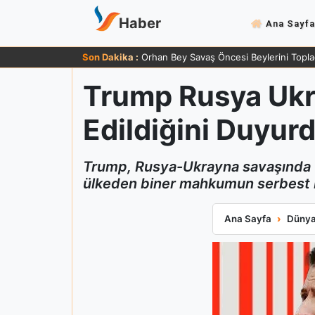
Haber
Ana Sayfa
Son Dakika :
Orhan Bey Savaş Öncesi Beylerini Topla
Trump Rusya Ukr
Edildiğini Duyur
Trump, Rusya-Ukrayna savaşında 9-1
ülkeden biner mahkumun serbest bı
Trump Rusya Ukra
Ana Sayfa
Düny