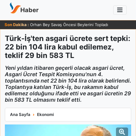
Haber
Son Dakika :
Orhan Bey Savaş Öncesi Beylerini Topladı
Türk-İş'ten asgari ücrete sert tepki:
22 bin 104 lira kabul edilemez,
teklif 29 bin 583 TL
Yeni yıldan itibaren geçerli olacak asgari ücret,
Asgari Ücret Tespit Komisyonu'nun 4.
toplantısında net 22 bin 104 lira olarak belirlendi.
Toplantıya katılan Türk-İş, bu rakamın kabul
edilemez olduğunu ifade etti ve asgari ücretin 29
bin 583 TL olmasını teklif etti.
Türk-İş'ten asgari ücrete sert tepki: 22 bin 104 lira kabul edile
Ana Sayfa
Ekonomi