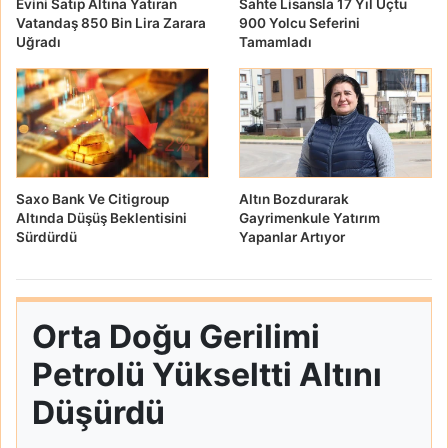
Evini Satıp Altına Yatıran
Sahte Lisansla 17 Yıl Uçtu
Vatandaş 850 Bin Lira Zarara
900 Yolcu Seferini
Uğradı
Tamamladı
Saxo Bank Ve Citigroup
Altın Bozdurarak
Altında Düşüş Beklentisini
Gayrimenkule Yatırım
Sürdürdü
Yapanlar Artıyor
Orta Doğu Gerilimi
Petrolü Yükseltti Altını
Düşürdü