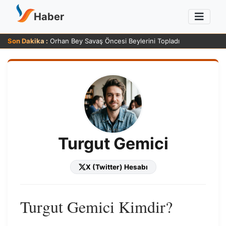
Haber
Son Dakika :
Zafer Ergin 83 Yaşında Sağlığı Hakkında Güldüren Yanıt Verdi
Turgut Gemici
X (Twitter) Hesabı
Turgut Gemici Kimdir?