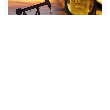
Tarih:
2026-06-08
Yazar:
Turgut Gemici
Haberin Devamı...
Haber.Biz Son Dakika Haberler
Son dakika gündem haberlerini ve açıklamaları
sitemizden canlı olarak takip edebilirsiniz...
Sayfalar