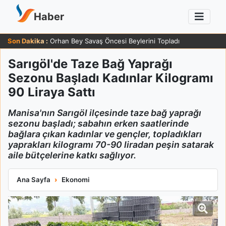
Haber
Son Dakika :
Orhan Bey Savaş Öncesi Beylerini Topladı
Sarıgöl'de Taze Bağ Yaprağı
Sezonu Başladı Kadınlar Kilogramı
90 Liraya Sattı
Manisa'nın Sarıgöl ilçesinde taze bağ yaprağı
sezonu başladı; sabahın erken saatlerinde
bağlara çıkan kadınlar ve gençler, topladıkları
yaprakları kilogramı 70-90 liradan peşin satarak
aile bütçelerine katkı sağlıyor.
Sarıgöl'de Taze Bağ Yaprağı Sezonu Başladı Kadınlar Kilogramı
Ana Sayfa
Ekonomi