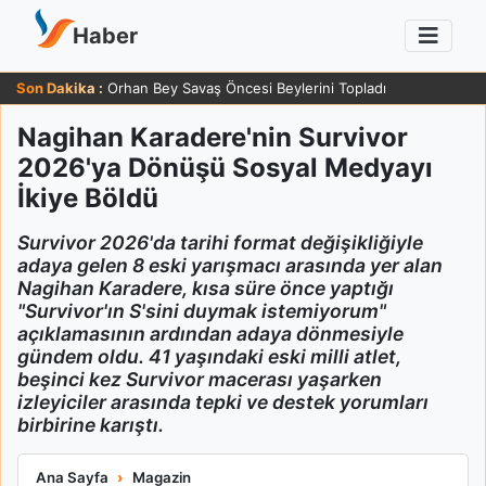
Haber
Son Dakika :
Orhan Bey Savaş Öncesi Beylerini Topladı
Nagihan Karadere'nin Survivor
2026'ya Dönüşü Sosyal Medyayı
İkiye Böldü
Survivor 2026'da tarihi format değişikliğiyle
adaya gelen 8 eski yarışmacı arasında yer alan
Nagihan Karadere, kısa süre önce yaptığı
"Survivor'ın S'sini duymak istemiyorum"
açıklamasının ardından adaya dönmesiyle
gündem oldu. 41 yaşındaki eski milli atlet,
beşinci kez Survivor macerası yaşarken
izleyiciler arasında tepki ve destek yorumları
birbirine karıştı.
Nagihan Karadere'nin Survivor 2026'ya Dönüşü Sosyal Medyay
Ana Sayfa
Magazin