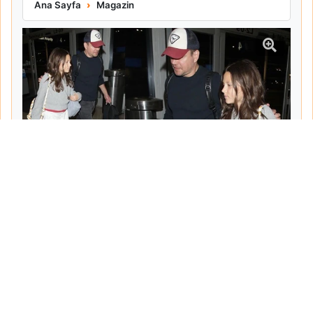
Matt Damon Babalık Pişmanlığını İtiraf Etti
Ana Sayfa
Magazin
Tarih:
2026-06-10
Yazar:
Turgut Gemici
Haberin Devamı...
Haber.Biz Son Dakika Haberler