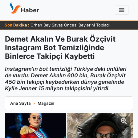
Haber
Son Dakika :
Orhan Bey Savaş Öncesi Beylerini Topladı
Demet Akalın Ve Burak Özçivit
Instagram Bot Temizliğinde
Binlerce Takipçi Kaybetti
Instagram'ın bot temizliği Türkiye'deki ünlüleri
de vurdu: Demet Akalın 600 bin, Burak Özçivit
450 bin takipçi kaybederken dünya genelinde
Kylie Jenner 15 milyon takipçisini yitirdi.
Demet Akalın Ve Burak Özçivit Instagram Bot Temizliğinde Bin
Ana Sayfa
Magazin