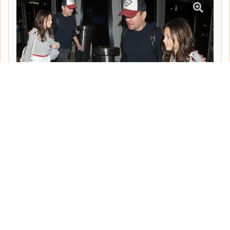
Tarih:
2026-06-10
Yazar:
Turgut Gemici
Haberin Devamı...
Haber.Biz Son Dakika Haberler
Son dakika gündem haberlerini ve açıklamaları
sitemizden canlı olarak takip edebilirsiniz...