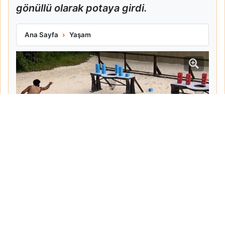
gönüllü olarak potaya girdi.
Mert Nobre Dokunulmazlığı Kazandı Nagihan ve Sercan Ele
Ana Sayfa
Yaşam
Tarih:
2026-06-06
Yazar:
Mehmet Pancar
Haberin Devamı...