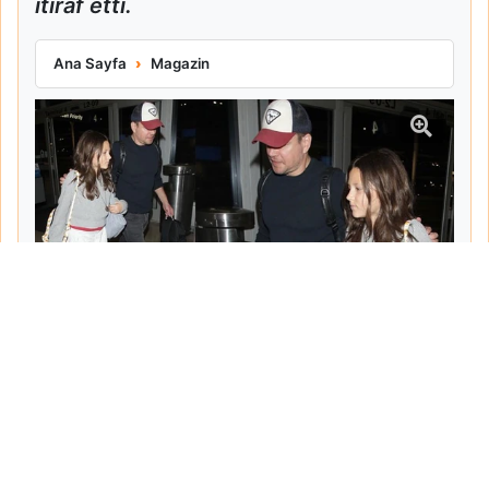
itiraf etti.
Matt Damon Babalık Pişmanlığını İtiraf Etti
Ana Sayfa
Magazin
Tarih:
2026-06-10
Yazar:
Turgut Gemici
Haberin Devamı...