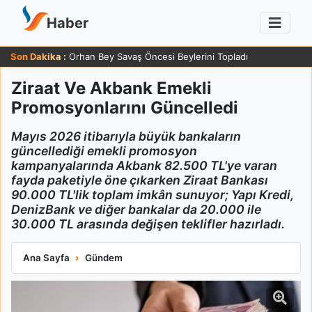
Haber
Son Dakika :
Orhan Bey Savaş Öncesi Beylerini Topladı
Ziraat Ve Akbank Emekli
Promosyonlarını Güncelledi
Mayıs 2026 itibarıyla büyük bankaların
güncellediği emekli promosyon
kampanyalarında Akbank 82.500 TL'ye varan
fayda paketiyle öne çıkarken Ziraat Bankası
90.000 TL'lik toplam imkân sunuyor; Yapı Kredi,
DenizBank ve diğer bankalar da 20.000 ile
30.000 TL arasında değişen teklifler hazırladı.
Ziraat Ve Akbank Emekli Promosyonlarını Güncelledi
Ana Sayfa
Gündem