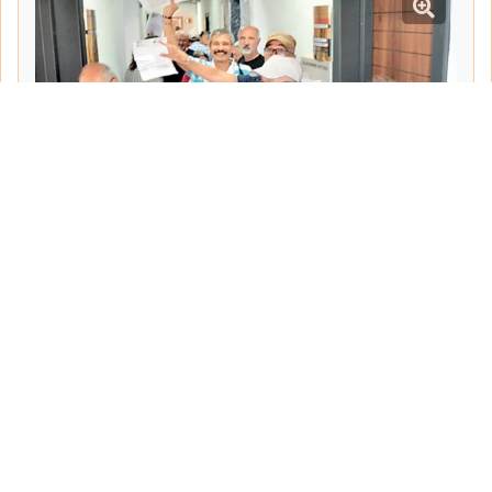
Tarih:
2026-05-28
Yazar:
Taner Karabasan
Haberin Devamı...
Haber.Biz Son Dakika Haberler
Son dakika gündem haberlerini ve açıklamaları
sitemizden canlı olarak takip edebilirsiniz...