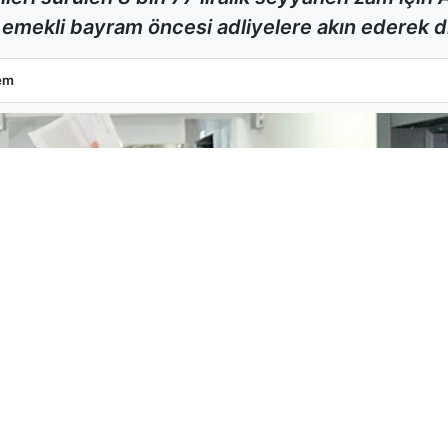
emekli bayram öncesi adliyelere akın ederek di
Seyyanen Zammı İçin Adliyelere Koştu
em