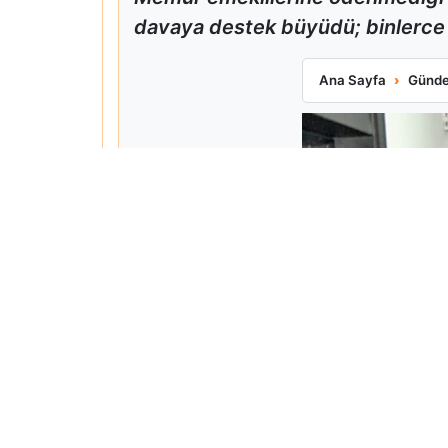
davaya destek büyüdü; binlerce 
Binlerce Emekli 
Ana Sayfa
Günd