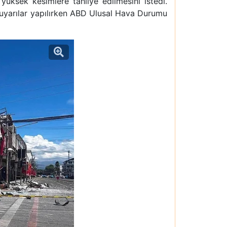
n yüksek kesimlere tahliye edilmesini istedi.
 uyarılar yapılırken ABD Ulusal Hava Durumu