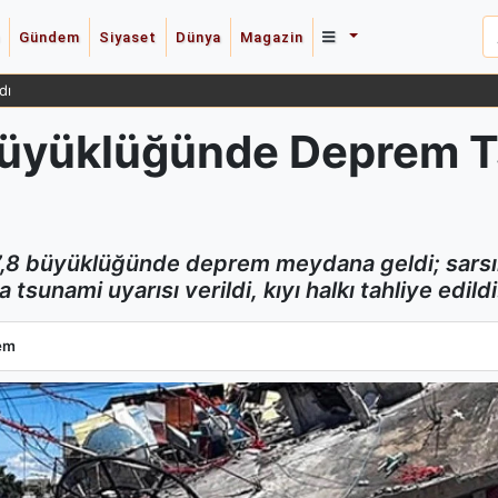
Gündem
Siyaset
Dünya
Magazin
dı
8 Büyüklüğünde Deprem 
 7,8 büyüklüğünde deprem meydana geldi; sarsınt
sunami uyarısı verildi, kıyı halkı tahliye edildi
8 Büyüklüğünde Deprem Tsunami Uyarısı Başlattı
em