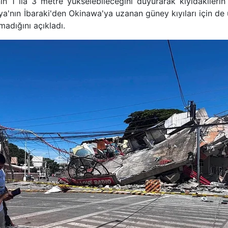
inin 1 ila 3 metre yükselebileceğini duyurarak kıyıdakileri
ya'nın İbaraki'den Okinawa'ya uzanan güney kıyıları için de
madığını açıkladı.