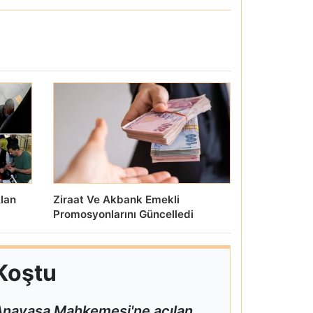
lan
Ziraat Ve Akbank Emekli
Promosyonlarını Güncelledi
Koştu
n Anayasa Mahkemesi'ne açılan