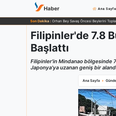
Haber
Ana Sayfa
Son Dakika :
Orhan Bey Savaş Öncesi Beylerini Topla
Filipinler'de 7.
Başlattı
Filipinler'in Mindanao bölgesinde
Japonya'ya uzanan geniş bir alanda t
Filipinler'de 7.
Ana Sayfa
Günd