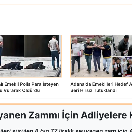
ı Emekli Polis Para İsteyen
Adana'da Emeklileri Hedef A
u Vurarak Öldürdü
Seri Hırsız Tutuklandı
yanen Zammı İçin Adliyelere 
eri sürülen 8 bin 77 liralık seyyanen zam içi