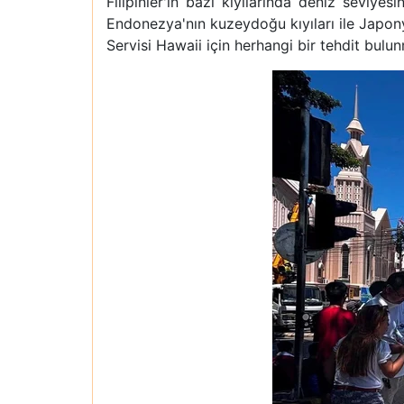
Filipinler'in bazı kıyılarında deniz seviyes
Endonezya'nın kuzeydoğu kıyıları ile Japon
Servisi Hawaii için herhangi bir tehdit bulun