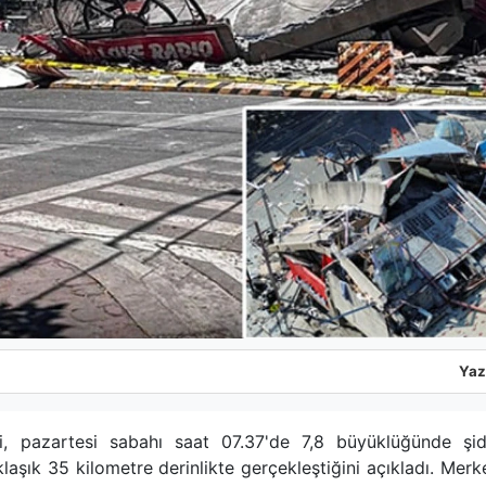
Yaz
si, pazartesi sabahı saat 07.37'de 7,8 büyüklüğünde şid
laşık 35 kilometre derinlikte gerçekleştiğini açıkladı. Merk