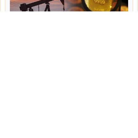
Tarih:
2026-06-08
Yazar:
Turgut Gemici
Haberin Devamı...
Haber.Biz Son Dakika Haberler
Son dakika gündem haberlerini ve açıklamaları
sitemizden canlı olarak takip edebilirsiniz...
Sayfalar
Hakkımızda