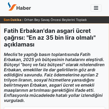
Haber
Son Dakika :
Orhan Bey Savaş Öncesi Beylerini Topladı
Fatih Erbakan'dan asgari ücret
çağrısı: "En az 35 bin lira olmalı"
açıklaması
Meclis'te yaptığı basın toplantısında Fatih
Erbakan, 2025 yılı bütçesinin hatalarını eleştirdi.
Bütçeyi "borç ve faiz bütçesi" olarak nitelendiren
Erbakan, emekliler ile dar gelirlilerin göz ardı
edildiğini savundu. Faiz ödemelerine ayrılan 2
trilyon liranın, sosyal hizmetlere yansıdığını
belirtmeyen Erbakan, asgari ücret ve emekli
maaşlarının artırılması gerektiğini ifade etti.
Enflasyonla mücadelede hatalı yollar izlendiğini
vurguladı.