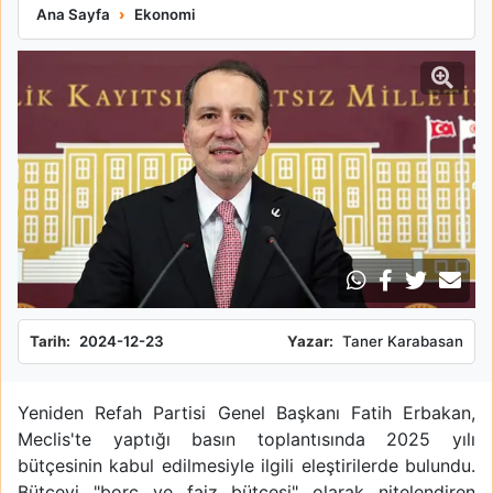
Fatih Erbakan'dan asgari ücret çağrısı: "En az 35 bin lira olmalı
Ana Sayfa
Ekonomi
Tarih:
2024-12-23
Yazar:
Taner Karabasan
Yeniden Refah Partisi Genel Başkanı Fatih Erbakan,
Meclis'te yaptığı basın toplantısında 2025 yılı
bütçesinin kabul edilmesiyle ilgili eleştirilerde bulundu.
Bütçeyi "borç ve faiz bütçesi" olarak nitelendiren