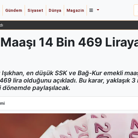
Gündem
Siyaset
Dünya
Magazin
dı
Maaşı 14 Bin 469 Liray
ı Işıkhan, en düşük SSK ve Bağ-Kur emekli maa
 469 lira olduğunu açıkladı. Bu karar, yaklaşık 
i dönemde paylaşılacak.
Maaşı 14 Bin 469 Liraya Yükseldi, Bakan Işıkhan Açıkladı
mi