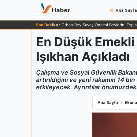
Haber
Ana Sayfa
Son Dakika :
Orhan Bey Savaş Öncesi Beylerini Topla
En Düşük Emekli 
Işıkhan Açıkladı
Çalışma ve Sosyal Güvenlik Bakan
artırıldığını ve yeni rakamın 14 bin
etkileyecek. Ayrıntılar önümüzdek
En Düşük Emekli 
Ana Sayfa
Ekono