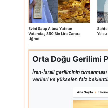
Evini Satıp Altına Yatıran
Sahte 
Vatandaş 850 Bin Lira Zarara
Yolcu
Uğradı
Orta Doğu Gerilimi P
İran-İsrail geriliminin tırmanmas
verileri ve yükselen faiz beklentis
Orta Doğu Gerilim
Ana Sayfa
Ekono