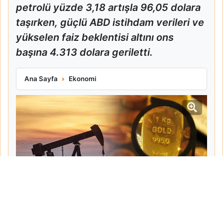
petrolü yüzde 3,18 artışla 96,05 dolara
taşırken, güçlü ABD istihdam verileri ve
yükselen faiz beklentisi altını ons
başına 4.313 dolara geriletti.
Orta Doğu Gerilimi Petrolü Yükseltti Altını Düşürdü
Ana Sayfa
Ekonomi
Tarih:
2026-06-08
Yazar:
Turgut Gemici