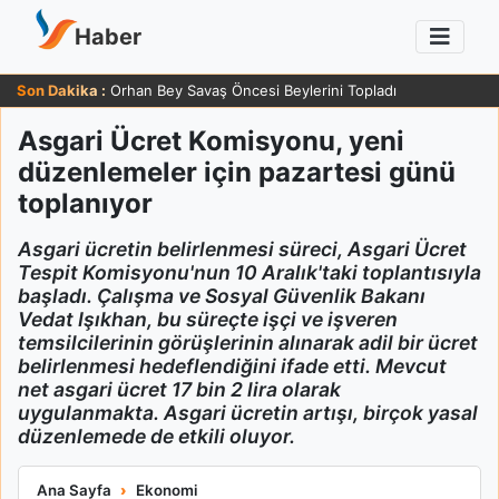
Haber
Son Dakika :
Orhan Bey Savaş Öncesi Beylerini Topladı
Asgari Ücret Komisyonu, yeni
düzenlemeler için pazartesi günü
toplanıyor
Asgari ücretin belirlenmesi süreci, Asgari Ücret
Tespit Komisyonu'nun 10 Aralık'taki toplantısıyla
başladı. Çalışma ve Sosyal Güvenlik Bakanı
Vedat Işıkhan, bu süreçte işçi ve işveren
temsilcilerinin görüşlerinin alınarak adil bir ücret
belirlenmesi hedeflendiğini ifade etti. Mevcut
net asgari ücret 17 bin 2 lira olarak
uygulanmakta. Asgari ücretin artışı, birçok yasal
düzenlemede de etkili oluyor.
Asgari Ücret Komisyonu, yeni düzenlemeler için pazartesi günü
Ana Sayfa
Ekonomi