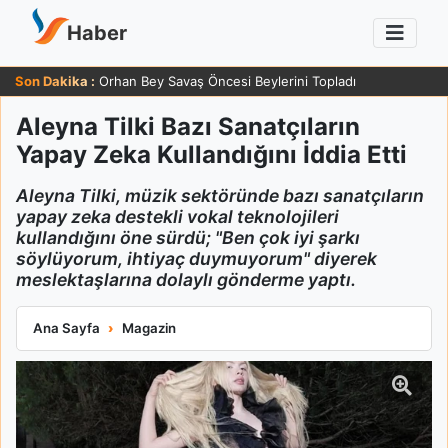
Haber
Son Dakika :
Orhan Bey Savaş Öncesi Beylerini Topladı
Aleyna Tilki Bazı Sanatçıların
Yapay Zeka Kullandığını İddia Etti
Aleyna Tilki, müzik sektöründe bazı sanatçıların
yapay zeka destekli vokal teknolojileri
kullandığını öne sürdü; "Ben çok iyi şarkı
söylüyorum, ihtiyaç duymuyorum" diyerek
meslektaşlarına dolaylı gönderme yaptı.
Aleyna Tilki Bazı Sanatçıların Yapay Zeka Kullandığını İddia Ett
Ana Sayfa
Magazin