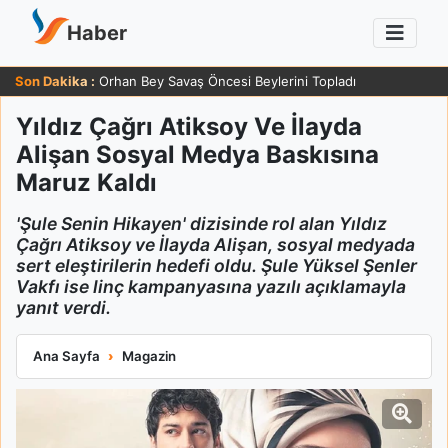
Haber
Son Dakika :
Orhan Bey Savaş Öncesi Beylerini Topladı
Yıldız Çağrı Atiksoy Ve İlayda
Alişan Sosyal Medya Baskısına
Maruz Kaldı
'Şule Senin Hikayen' dizisinde rol alan Yıldız
Çağrı Atiksoy ve İlayda Alişan, sosyal medyada
sert eleştirilerin hedefi oldu. Şule Yüksel Şenler
Vakfı ise linç kampanyasına yazılı açıklamayla
yanıt verdi.
Yıldız Çağrı Atiksoy Ve İlayda Alişan Sosyal Medya Baskısına 
Ana Sayfa
Magazin