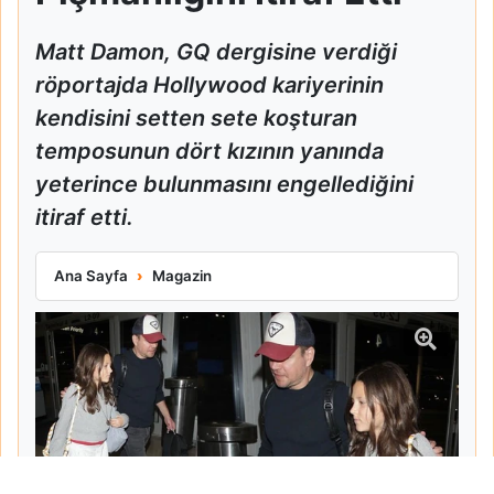
Matt Damon, GQ dergisine verdiği
röportajda Hollywood kariyerinin
kendisini setten sete koşturan
temposunun dört kızının yanında
yeterince bulunmasını engellediğini
itiraf etti.
Matt Damon Babalık Pişmanlığını İtiraf Etti
Ana Sayfa
Magazin