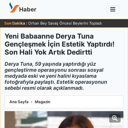
Haber
Son Dakika :
Orhan Bey Savaş Öncesi Beylerini Topladı
Yeni Babaanne Derya Tuna
Gençleşmek İçin Estetik Yaptırdı!
Son Hali Yok Artık Dedirtti
Derya Tuna, 59 yaşında yaptırdığı yüz
gençleştirme operasyonu sonrası sosyal
medyada eski ve yeni halini kıyaslama
fotoğrafıyla paylaştı. Estetik operasyonun
sebebi resmi olarak açıklanmadı.
Yeni Babaanne Derya Tuna Gençleşmek İçin Estetik Yaptırdı! So
Ana Sayfa
Magazin