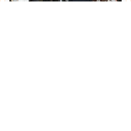
Tarih:
2026-06-10
Yazar:
Turgut Gemici
Haberin Devamı...
Haber.Biz Son Dakika Haberler
Son dakika gündem haberlerini ve açıklamaları
sitemizden canlı olarak takip edebilirsiniz...
Sayfalar
Hakkımızda
Politika