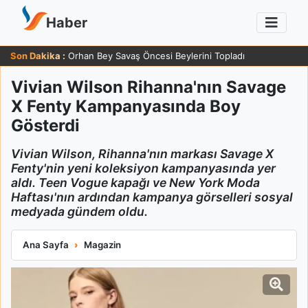
Haber
Son Dakika :
Orhan Bey Savaş Öncesi Beylerini Topladı
Vivian Wilson Rihanna'nın Savage
X Fenty Kampanyasında Boy
Gösterdi
Vivian Wilson, Rihanna'nın markası Savage X
Fenty'nin yeni koleksiyon kampanyasında yer
aldı. Teen Vogue kapağı ve New York Moda
Haftası'nın ardından kampanya görselleri sosyal
medyada gündem oldu.
Vivian Wilson Rihanna'nın Savage X Fenty Kampanyasında Bo
Ana Sayfa
Magazin