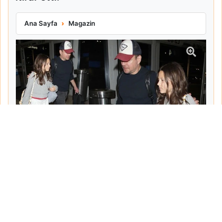
Matt Damon Babalık Pişmanlığını İtiraf Etti
Ana Sayfa
Magazin
Tarih:
2026-06-10
Yazar:
Turgut Gemici
Haberin Devamı...