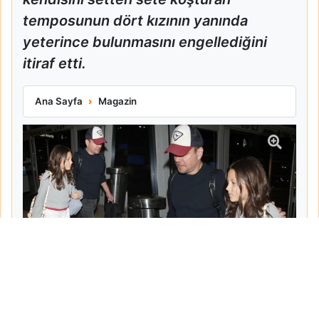
temposunun dört kızının yanında
yeterince bulunmasını engellediğini
itiraf etti.
Matt Damon Babalık Pişmanlığını İtiraf Etti
Ana Sayfa
Magazin
Tarih:
2026-06-10
Yazar:
Turgut Gemici