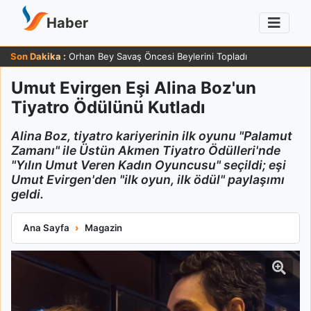
Haber
Son Dakika :
Orhan Bey Savaş Öncesi Beylerini Topladı
Umut Evirgen Eşi Alina Boz'un
Tiyatro Ödülünü Kutladı
Alina Boz, tiyatro kariyerinin ilk oyunu "Palamut
Zamanı" ile Üstün Akmen Tiyatro Ödülleri'nde
"Yılın Umut Veren Kadın Oyuncusu" seçildi; eşi
Umut Evirgen'den "ilk oyun, ilk ödül" paylaşımı
geldi.
Umut Evirgen Eşi Alina Boz'un Tiyatro Ödülünü Kutladı
Ana Sayfa
Magazin