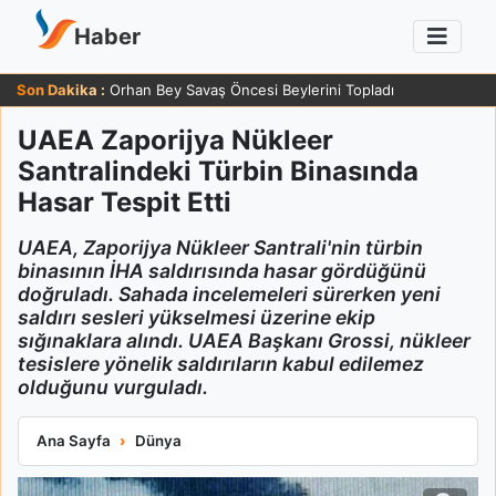
Haber
Son Dakika :
Orhan Bey Savaş Öncesi Beylerini Topladı
UAEA Zaporijya Nükleer
Santralindeki Türbin Binasında
Hasar Tespit Etti
UAEA, Zaporijya Nükleer Santrali'nin türbin
binasının İHA saldırısında hasar gördüğünü
doğruladı. Sahada incelemeleri sürerken yeni
saldırı sesleri yükselmesi üzerine ekip
sığınaklara alındı. UAEA Başkanı Grossi, nükleer
tesislere yönelik saldırıların kabul edilemez
olduğunu vurguladı.
UAEA Zaporijya Nükleer Santralindeki Türbin Binasında Hasar T
Ana Sayfa
Dünya