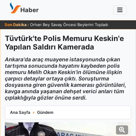
Haber
Son Dakika :
Orhan Bey Savaş Öncesi Beylerini Topladı
Tüvtürk'te Polis Memuru Keskin'e
Yapılan Saldırı Kamerada
Ankara'da araç muayene istasyonunda çıkan
tartışma sonucunda hayatını kaybeden polis
memuru Melih Okan Keskin'in ölümüne ilişkin
çarpıcı detaylar ortaya çıktı. Soruşturma
dosyasına giren güvenlik kamerası görüntüleri,
kavga anında yaşanan dehşet verici anları tüm
çıplaklığıyla gözler önüne serdi.
Tüvtürk'te Polis Memuru Keskin'e Yapılan Saldırı Kamerada
Ana Sayfa
Gündem