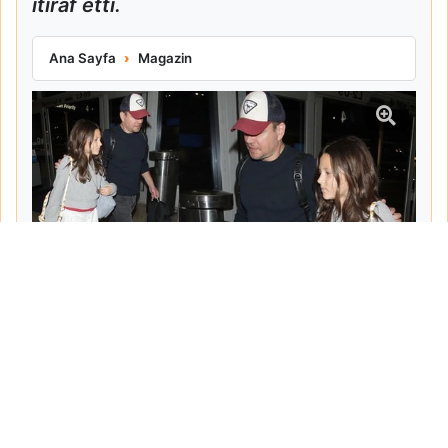
itiraf etti.
Matt Damon Babalık Pişmanlığını İtiraf Etti
Ana Sayfa
Magazin
Tarih:
2026-06-10
Yazar:
Turgut Gemici
Haberin Devamı...