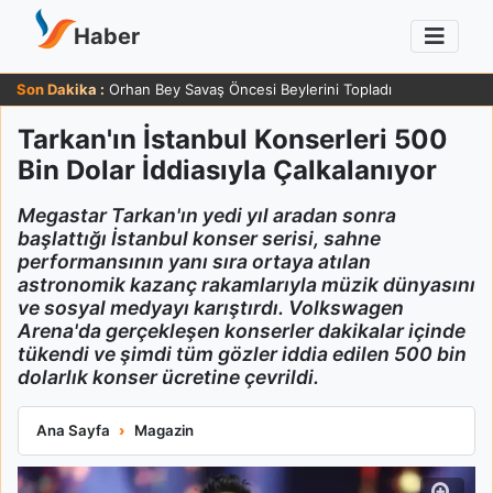
Haber
Son Dakika :
Orhan Bey Savaş Öncesi Beylerini Topladı
Tarkan'ın İstanbul Konserleri 500
Bin Dolar İddiasıyla Çalkalanıyor
Megastar Tarkan'ın yedi yıl aradan sonra
başlattığı İstanbul konser serisi, sahne
performansının yanı sıra ortaya atılan
astronomik kazanç rakamlarıyla müzik dünyasını
ve sosyal medyayı karıştırdı. Volkswagen
Arena'da gerçekleşen konserler dakikalar içinde
tükendi ve şimdi tüm gözler iddia edilen 500 bin
dolarlık konser ücretine çevrildi.
Tarkan'ın İstanbul Konserleri 500 Bin Dolar İddiasıyla Çalkalan
Ana Sayfa
Magazin