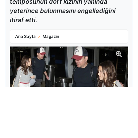
temposunun dört kızının yanında
yeterince bulunmasını engellediğini
itiraf etti.
Matt Damon Babalık Pişmanlığını İtiraf Etti
Ana Sayfa
Magazin
Tarih:
2026-06-10
Yazar:
Turgut Gemici