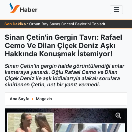
Haber
Son Dakika :
Orhan Bey Savaş Öncesi Beylerini Topladı
Sinan Çetin'in Gergin Tavrı: Rafael
Cemo Ve Dilan Çiçek Deniz Aşkı
Hakkında Konuşmak İstemiyor!
Sinan Çetin'in gergin halde görüntülendiği anlar
kameraya yansıdı. Oğlu Rafael Cemo ve Dilan
Çiçek Deniz ile aşk iddialarıyla alakalı sorulara
sinirlenen Çetin, net bir yanıt vermedi.
Sinan Çetin'in Gergin Tavrı: Rafael Cemo Ve Dilan Çiçek Deni
Ana Sayfa
Magazin