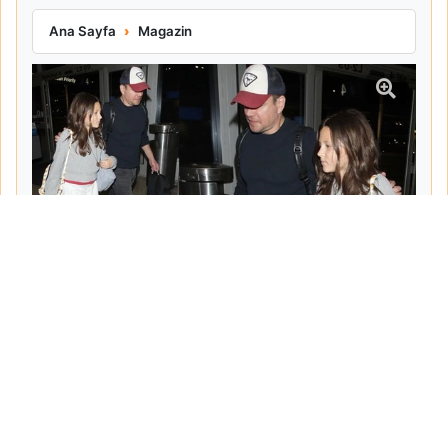
Matt Damon Babalık Pişmanlığını İtiraf Etti
Ana Sayfa
Magazin
Tarih:
2026-06-10
Yazar:
Turgut Gemici
Haberin Devamı...
Haber.Biz Son Dakika Haberler