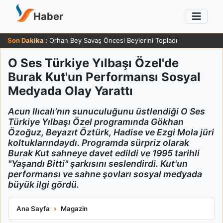
Haber
Son Dakika :
Orhan Bey Savaş Öncesi Beylerini Topladı
O Ses Türkiye Yılbaşı Özel'de
Burak Kut'un Performansı Sosyal
Medyada Olay Yarattı
Acun Ilıcalı'nın sunuculuğunu üstlendiği O Ses
Türkiye Yılbaşı Özel programında Gökhan
Özoğuz, Beyazıt Öztürk, Hadise ve Ezgi Mola jüri
koltuklarındaydı. Programda sürpriz olarak
Burak Kut sahneye davet edildi ve 1995 tarihli
"Yaşandı Bitti" şarkısını seslendirdi. Kut'un
performansı ve sahne şovları sosyal medyada
büyük ilgi gördü.
O Ses Türkiye Yılbaşı Özel'de Burak Kut'un Performansı Sosya
Ana Sayfa
Magazin