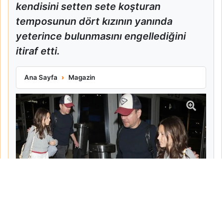
kendisini setten sete koşturan
temposunun dört kızının yanında
yeterince bulunmasını engellediğini
itiraf etti.
Matt Damon Babalık Pişmanlığını İtiraf Etti
Ana Sayfa
Magazin
Tarih:
2026-06-10
Yazar:
Turgut Gemici