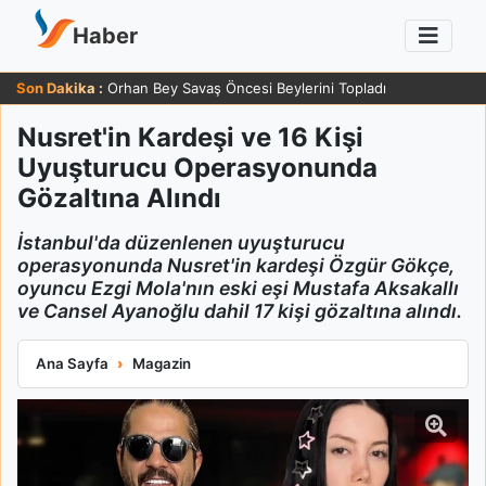
Haber
Son Dakika :
Zafer Ergin 83 Yaşında Sağlığı Hakkında Güldüren Yanıt Verdi
Nusret'in Kardeşi ve 16 Kişi
Uyuşturucu Operasyonunda
Gözaltına Alındı
İstanbul'da düzenlenen uyuşturucu
operasyonunda Nusret'in kardeşi Özgür Gökçe,
oyuncu Ezgi Mola'nın eski eşi Mustafa Aksakallı
ve Cansel Ayanoğlu dahil 17 kişi gözaltına alındı.
Nusret'in Kardeşi ve 16 Kişi Uyuşturucu Operasyonunda Gözalt
Ana Sayfa
Magazin