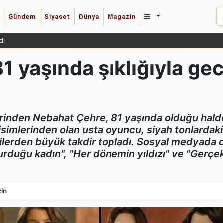
Gündem
Siyaset
Dünya
Magazin
dı
1 yaşında şıklığıyla g
rinden Nebahat Çehre, 81 yaşında olduğu halde 
imlerinden olan usta oyuncu, siyah tonlardaki z
lilerden büyük takdir topladı. Sosyal medyada 
urduğu kadın", "Her dönemin yıldızı" ve "Gerçek 
1 yaşında şıklığıyla geceye damga vurdu
in