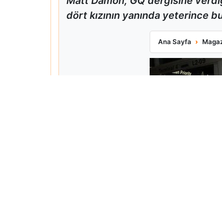
Matt Damon, GQ dergisine verdiğ
dört kızının yanında yeterince bul
Matt Damon Babalı
Ana Sayfa
Magaz