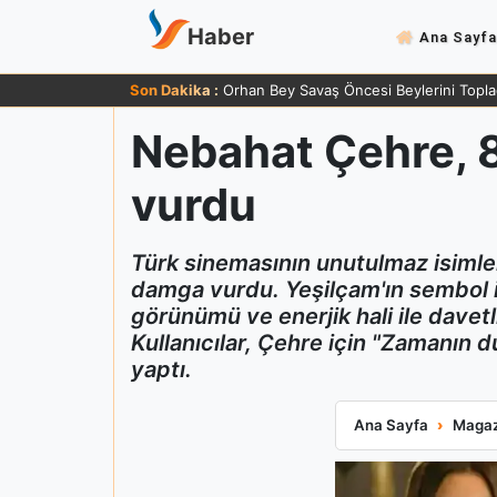
Haber
Ana Sayfa
Son Dakika :
Orhan Bey Savaş Öncesi Beylerini Topla
Nebahat Çehre, 8
vurdu
Türk sinemasının unutulmaz isimle
damga vurdu. Yeşilçam'ın sembol is
görünümü ve enerjik hali ile davet
Kullanıcılar, Çehre için "Zamanın d
yaptı.
Nebahat Çehre, 8
Ana Sayfa
Magaz