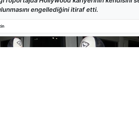
i röportajda Hollywood kariyerinin kendisini
unmasını engellediğini itiraf etti.
k Pişmanlığını İtiraf Etti
in