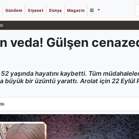
Gündem
Siyaset
Dünya
Magazin
dı
on veda! Gülşen cenaze
 52 yaşında hayatını kaybetti. Tüm müdahalele
 büyük bir üzüntü yarattı. Arolat için 22 Eylül
on veda! Gülşen cenazede gözyaşlarına hakim olamadı
in