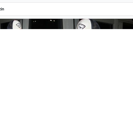
k Pişmanlığını İtiraf Etti
in