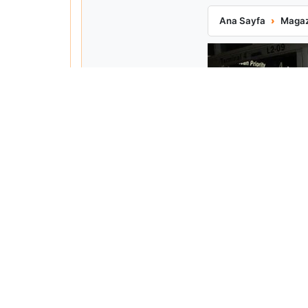
Matt Damon Babalı
Ana Sayfa
Magaz