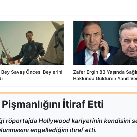
 Bey Savaş Öncesi Beylerini
Zafer Ergin 83 Yaşında Sağl
dı
Hakkında Güldüren Yanıt Ve
işmanlığını İtiraf Etti
i röportajda Hollywood kariyerinin kendisini
unmasını engellediğini itiraf etti.