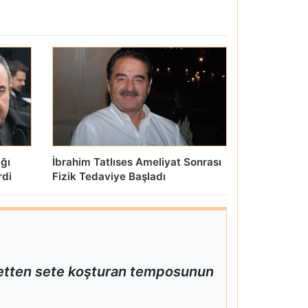
ığı
İbrahim Tatlıses Ameliyat Sonrası
rdi
Fizik Tedaviye Başladı
 setten sete koşturan temposunun