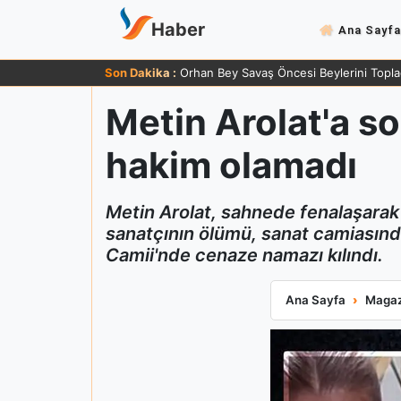
Haber
Ana Sayfa
Son Dakika :
Orhan Bey Savaş Öncesi Beylerini Topla
Metin Arolat'a s
hakim olamadı
Metin Arolat, sahnede fenalaşarak
sanatçının ölümü, sanat camiasında
Camii'nde cenaze namazı kılındı.
Metin Arolat'a s
Ana Sayfa
Magaz