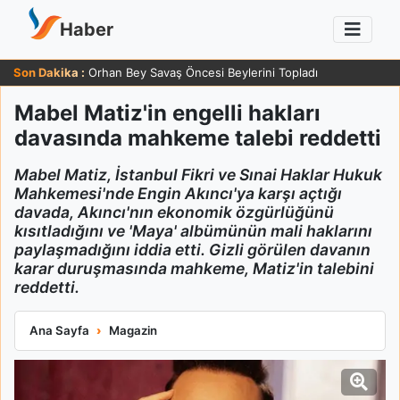
Haber
Son Dakika :
Orhan Bey Savaş Öncesi Beylerini Topladı
Mabel Matiz'in engelli hakları
davasında mahkeme talebi reddetti
Mabel Matiz, İstanbul Fikri ve Sınai Haklar Hukuk
Mahkemesi'nde Engin Akıncı'ya karşı açtığı
davada, Akıncı'nın ekonomik özgürlüğünü
kısıtladığını ve 'Maya' albümünün mali haklarını
paylaşmadığını iddia etti. Gizli görülen davanın
karar duruşmasında mahkeme, Matiz'in talebini
reddetti.
Mabel Matiz'in engelli hakları davasında mahkeme talebi redde
Ana Sayfa
Magazin