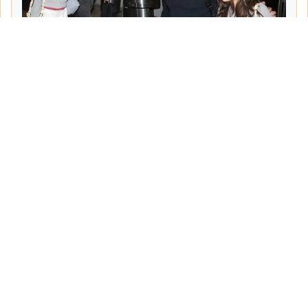
Tarih:
2026-06-10
Yazar:
Turgut Gemici
Haberin Devamı...
Haber.Biz Son Dakika Haberler
Son dakika gündem haberlerini ve açıklamaları
sitemizden canlı olarak takip edebilirsiniz...
Sayfalar
Hakkımızda