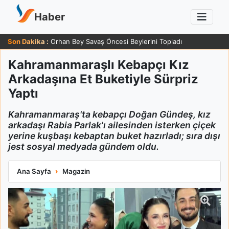
Haber
Son Dakika :
Orhan Bey Savaş Öncesi Beylerini Topladı
Kahramanmaraşlı Kebapçı Kız
Arkadaşına Et Buketiyle Sürpriz
Yaptı
Kahramanmaraş'ta kebapçı Doğan Gündeş, kız
arkadaşı Rabia Parlak'ı ailesinden isterken çiçek
yerine kuşbaşı kebaptan buket hazırladı; sıra dışı
jest sosyal medyada gündem oldu.
Kahramanmaraşlı Kebapçı Kız Arkadaşına Et Buketiyle Sürpriz 
Ana Sayfa
Magazin