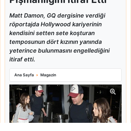
Matt Damon, GQ dergisine verdiği
röportajda Hollywood kariyerinin
kendisini setten sete koşturan
temposunun dört kızının yanında
yeterince bulunmasını engellediğini
itiraf etti.
Matt Damon Babalık Pişmanlığını İtiraf Etti
Ana Sayfa
Magazin