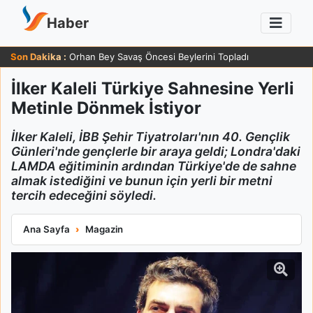
Haber
Son Dakika :
Orhan Bey Savaş Öncesi Beylerini Topladı
İlker Kaleli Türkiye Sahnesine Yerli
Metinle Dönmek İstiyor
İlker Kaleli, İBB Şehir Tiyatroları'nın 40. Gençlik
Günleri'nde gençlerle bir araya geldi; Londra'daki
LAMDA eğitiminin ardından Türkiye'de de sahne
almak istediğini ve bunun için yerli bir metni
tercih edeceğini söyledi.
İlker Kaleli Türkiye Sahnesine Yerli Metinle Dönmek İstiyor
Ana Sayfa
Magazin