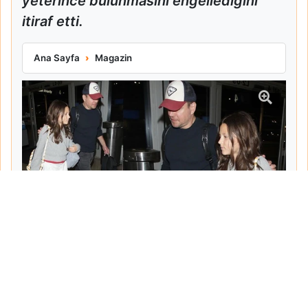
yeterince bulunmasını engellediğini
itiraf etti.
Matt Damon Babalık Pişmanlığını İtiraf Etti
Ana Sayfa
Magazin
Tarih:
2026-06-10
Yazar:
Turgut Gemici
Haberin Devamı...