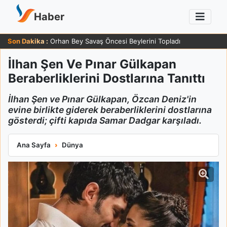
Haber
Son Dakika :
Orhan Bey Savaş Öncesi Beylerini Topladı
İlhan Şen Ve Pınar Gülkapan
Beraberliklerini Dostlarına Tanıttı
İlhan Şen ve Pınar Gülkapan, Özcan Deniz'in
evine birlikte giderek beraberliklerini dostlarına
gösterdi; çifti kapıda Samar Dadgar karşıladı.
İlhan Şen Ve Pınar Gülkapan Beraberliklerini Dostlarına Tanıttı
Ana Sayfa
Dünya