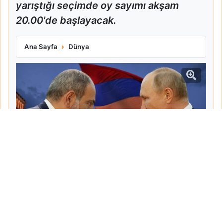
yarıştığı seçimde oy sayımı akşam
20.00'de başlayacak.
Ermenistan Sandık Başına Gitti Paşinyan Kazananı İşaret Ett
Ana Sayfa
Dünya
Tarih:
2026-06-07
Yazar:
Turgut Gemici
Haberin Devamı...