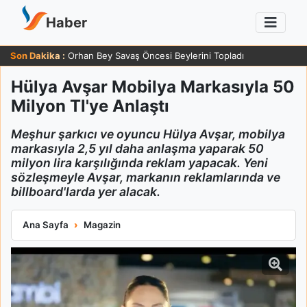
Haber
Son Dakika :
Orhan Bey Savaş Öncesi Beylerini Topladı
Hülya Avşar Mobilya Markasıyla 50
Milyon Tl'ye Anlaştı
Meşhur şarkıcı ve oyuncu Hülya Avşar, mobilya
markasıyla 2,5 yıl daha anlaşma yaparak 50
milyon lira karşılığında reklam yapacak. Yeni
sözleşmeyle Avşar, markanın reklamlarında ve
billboard'larda yer alacak.
Hülya Avşar Mobilya Markasıyla 50 Milyon Tl'ye Anlaştı
Ana Sayfa
Magazin