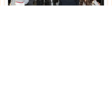
Tarih:
2026-06-10
Yazar:
Turgut Gemici
Haberin Devamı...
Haber.Biz Son Dakika Haberler
Son dakika gündem haberlerini ve açıklamaları
sitemizden canlı olarak takip edebilirsiniz...
Sayfalar
Hakkımızda