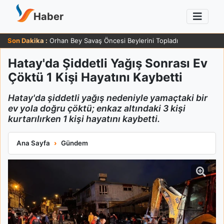
Haber
Son Dakika :
Orhan Bey Savaş Öncesi Beylerini Topladı
Hatay'da Şiddetli Yağış Sonrası Ev
Çöktü 1 Kişi Hayatını Kaybetti
Hatay'da şiddetli yağış nedeniyle yamaçtaki bir
ev yola doğru çöktü; enkaz altındaki 3 kişi
kurtarılırken 1 kişi hayatını kaybetti.
Hatay'da Şiddetli Yağış Sonrası Ev Çöktü 1 Kişi Hayatını Kaybet
Ana Sayfa
Gündem