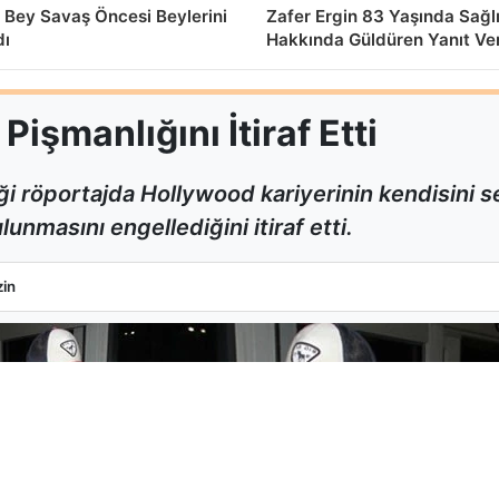
 Bey Savaş Öncesi Beylerini
Zafer Ergin 83 Yaşında Sağl
dı
Hakkında Güldüren Yanıt Ve
işmanlığını İtiraf Etti
i röportajda Hollywood kariyerinin kendisini
unmasını engellediğini itiraf etti.
k Pişmanlığını İtiraf Etti
in