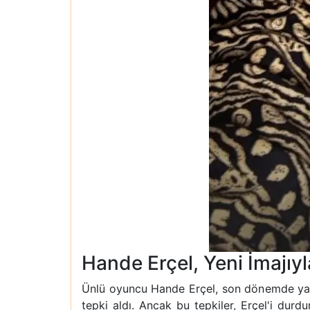
Hande Erçel, Yeni İmajıyl
Ünlü oyuncu Hande Erçel, son dönemde yaşadı
tepki aldı. Ancak bu tepkiler, Erçel'i durd