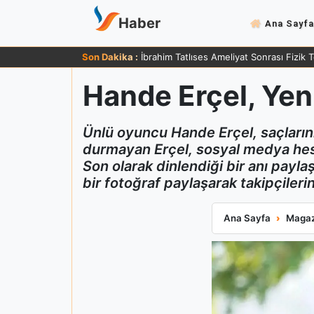
Haber
Ana Sayfa
Son Dakika :
İbrahim Tatlıses Ameliyat Sonrası Fizik 
Hande Erçel, Yeni
Ünlü oyuncu Hande Erçel, saçlarını
durmayan Erçel, sosyal medya hesa
Son olarak dinlendiği bir anı payl
bir fotoğraf paylaşarak takipçileri
Hande Erçel, Yeni
Ana Sayfa
Magaz