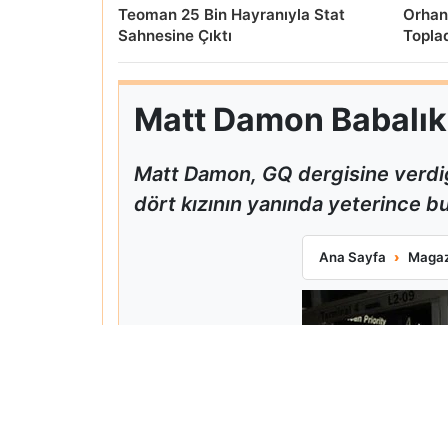
Teoman 25 Bin Hayranıyla Stat
Orhan
Sahnesine Çıktı
Topla
Matt Damon Babalık P
Matt Damon, GQ dergisine verdiğ
dört kızının yanında yeterince bul
Matt Damon Babalı
Ana Sayfa
Magaz