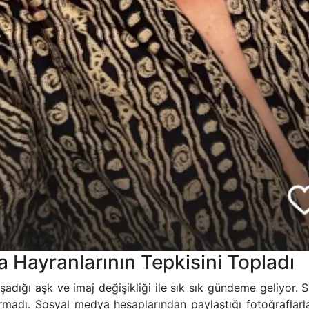
a Hayranlarının Tepkisini Topladı
ğı aşk ve imaj değişikliği ile sık sık gündeme geliyor. Sa
urmadı. Sosyal medya hesaplarından paylaştığı fotoğraflarla 