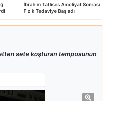
ığı
İbrahim Tatlıses Ameliyat Sonrası
rdi
Fizik Tedaviye Başladı
 setten sete koşturan temposunun