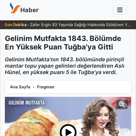
Haber
Son Dakika :
Zafer Ergin 83 Yaşında Sağlığı Hakkında Güldüren Yanıt Verdi
Gelinim Mutfakta 1843. Bölümde
En Yüksek Puan Tuğba'ya Gitti
Gelinim Mutfakta'nın 1843. bölümünde pirinçli
mantar topu yapan gelinleri değerlendiren Aslı
Hünel, en yüksek puanı 5 ile Tuğba'ya verdi.
Gelinim Mutfakta 1843. Bölümde En Yüksek Puan Tuğba'ya Git
Ana Sayfa
Fragman