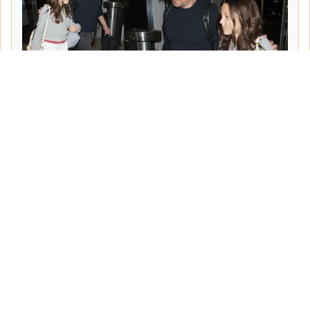
Tarih:
2026-06-10
Yazar:
Turgut Gemici
Haberin Devamı...
Haber.Biz Son Dakika Haberler
Son dakika gündem haberlerini ve açıklamaları
sitemizden canlı olarak takip edebilirsiniz...
Sayfalar