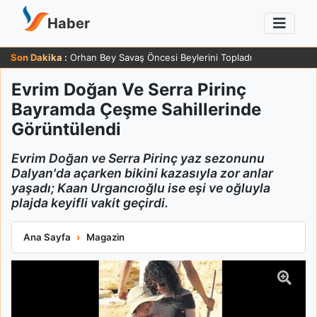
Haber
Son Dakika :
Orhan Bey Savaş Öncesi Beylerini Topladı
Evrim Doğan Ve Serra Pirinç
Bayramda Çeşme Sahillerinde
Görüntülendi
Evrim Doğan ve Serra Pirinç yaz sezonunu
Dalyan'da açarken bikini kazasıyla zor anlar
yaşadı; Kaan Urgancıoğlu ise eşi ve oğluyla
plajda keyifli vakit geçirdi.
Evrim Doğan Ve Serra Pirinç Bayramda Çeşme Sahillerinde Gö
Ana Sayfa
Magazin