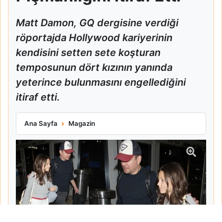
Matt Damon, GQ dergisine verdiği
röportajda Hollywood kariyerinin
kendisini setten sete koşturan
temposunun dört kızının yanında
yeterince bulunmasını engellediğini
itiraf etti.
Matt Damon Babalık Pişmanlığını İtiraf Etti
Ana Sayfa
Magazin