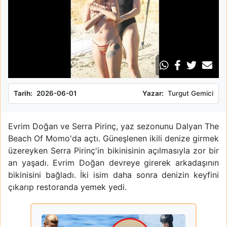
Tarih:
2026-06-01
Yazar:
Turgut Gemici
Evrim Doğan ve Serra Pirinç, yaz sezonunu Dalyan The
Beach Of Momo'da açtı. Güneşlenen ikili denize girmek
üzereyken Serra Pirinç'in bikinisinin açılmasıyla zor bir
an yaşadı. Evrim Doğan devreye girerek arkadaşının
bikinisini bağladı. İki isim daha sonra denizin keyfini
çıkarıp restoranda yemek yedi.