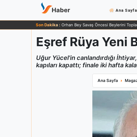
Haber
Ana Sayfa
Son Dakika :
Orhan Bey Savaş Öncesi Beylerini Topla
Eşref Rüya Yeni 
Uğur Yücel'in canlandırdığı İhtiya
kapıları kapattı; finale iki hafta k
Eşref Rüya Yeni 
Ana Sayfa
Magaz