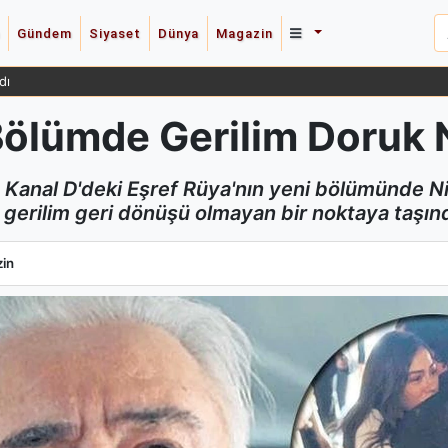
Gündem
Siyaset
Dünya
Magazin
dı
Bölümde Gerilim Doruk 
r, Kanal D'deki Eşref Rüya'nın yeni bölümünde Ni
ala gerilim geri dönüşü olmayan bir noktaya taşınd
Bölümde Gerilim Doruk Noktasına Ulaştı
in