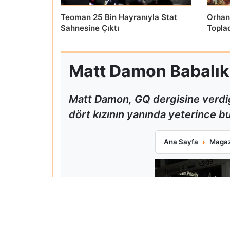
Teoman 25 Bin Hayranıyla Stat
Orhan
Sahnesine Çıktı
Topla
Matt Damon Babalık P
Matt Damon, GQ dergisine verdiğ
dört kızının yanında yeterince bul
Matt Damon Babalı
Ana Sayfa
Magaz