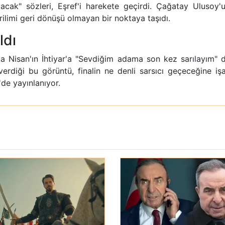
cak" sözleri, Eşref'i harekete geçirdi. Çağatay Ulusoy'
erilimi geri dönüşü olmayan bir noktaya taşıdı.
ldı
rda Nisan'ın İhtiyar'a "Sevdiğim adama son kez sarılayım" 
 verdiği bu görüntü, finalin ne denli sarsıcı geçeceğine iş
de yayınlanıyor.