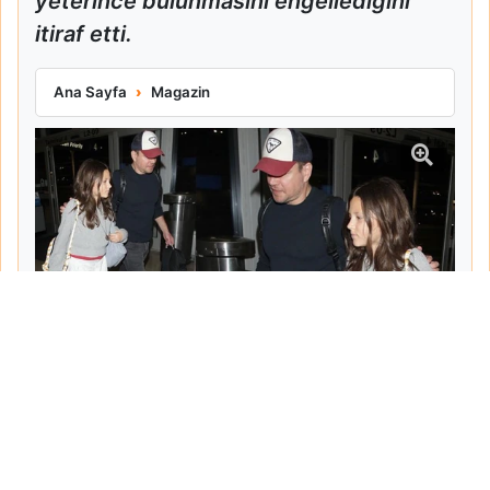
yeterince bulunmasını engellediğini
itiraf etti.
Matt Damon Babalık Pişmanlığını İtiraf Etti
Ana Sayfa
Magazin
Tarih:
2026-06-10
Yazar:
Turgut Gemici
Haberin Devamı...