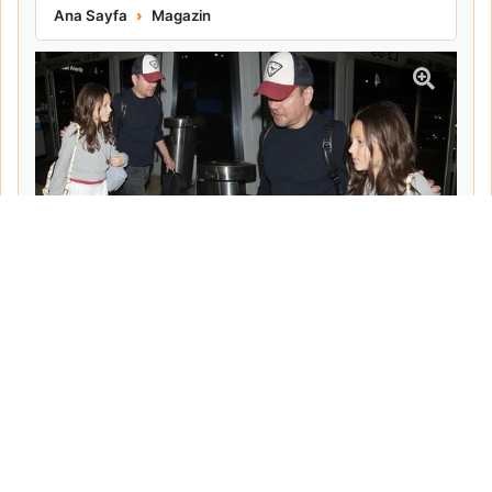
Matt Damon Babalık Pişmanlığını İtiraf Etti
Ana Sayfa
Magazin
Tarih:
2026-06-10
Yazar:
Turgut Gemici
Haberin Devamı...
Haber.Biz Son Dakika Haberler