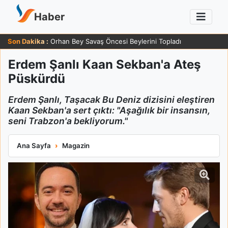
Haber
Son Dakika :
Orhan Bey Savaş Öncesi Beylerini Topladı
Erdem Şanlı Kaan Sekban'a Ateş
Püskürdü
Erdem Şanlı, Taşacak Bu Deniz dizisini eleştiren
Kaan Sekban'a sert çıktı: "Aşağılık bir insansın,
seni Trabzon'a bekliyorum."
Erdem Şanlı Kaan Sekban'a Ateş Püskürdü
Ana Sayfa
Magazin