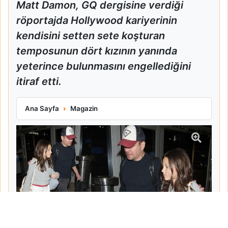
Matt Damon, GQ dergisine verdiği
röportajda Hollywood kariyerinin
kendisini setten sete koşturan
temposunun dört kızının yanında
yeterince bulunmasını engellediğini
itiraf etti.
Matt Damon Babalık Pişmanlığını İtiraf Etti
Ana Sayfa
Magazin