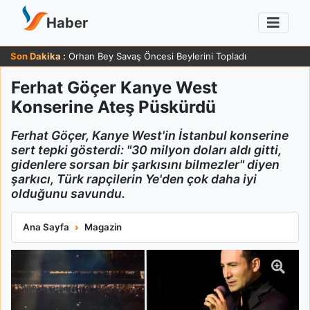
Haber
Son Dakika :
Orhan Bey Savaş Öncesi Beylerini Topladı
Ferhat Göçer Kanye West
Konserine Ateş Püskürdü
Ferhat Göçer, Kanye West'in İstanbul konserine
sert tepki gösterdi: "30 milyon doları aldı gitti,
gidenlere sorsan bir şarkısını bilmezler" diyen
şarkıcı, Türk rapçilerin Ye'den çok daha iyi
olduğunu savundu.
Ferhat Göçer Kanye West Konserine Ateş Püskürdü
Ana Sayfa
Magazin