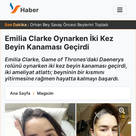
Haber
Son Dakika :
Zafer Ergin 83 Yaşında Sağlığı Hakkında Güldüren Yanıt Verdi
Emilia Clarke Oynarken İki Kez
Beyin Kanaması Geçirdi
Emilia Clarke, Game of Thrones'daki Daenerys
rolünü oynarken iki kez beyin kanaması geçirdi,
iki ameliyat atlattı; beyninin bir kısmını
yitirmesine rağmen hayatta kalmayı başardı.
Emilia Clarke Oynarken İki Kez Beyin Kanaması Geçirdi
Ana Sayfa
Magazin