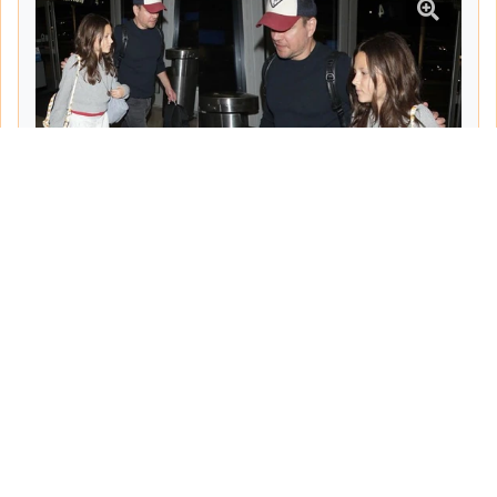
Tarih:
2026-06-10
Yazar:
Turgut Gemici
Haberin Devamı...
Haber.Biz Son Dakika Haberler
Son dakika gündem haberlerini ve açıklamaları
sitemizden canlı olarak takip edebilirsiniz...