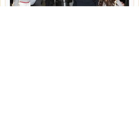
Tarih:
2026-06-10
Yazar:
Turgut Gemici
Haberin Devamı...
Haber.Biz Son Dakika Haberler
Son dakika gündem haberlerini ve açıklamaları
sitemizden canlı olarak takip edebilirsiniz...
Sayfalar
Hakkımızda