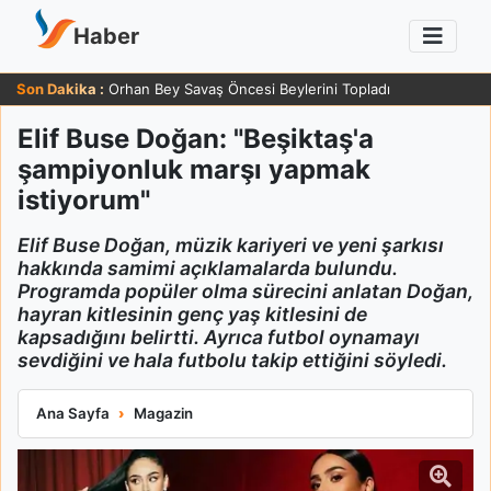
Haber
Son Dakika :
Orhan Bey Savaş Öncesi Beylerini Topladı
Elif Buse Doğan: "Beşiktaş'a
şampiyonluk marşı yapmak
istiyorum"
Elif Buse Doğan, müzik kariyeri ve yeni şarkısı
hakkında samimi açıklamalarda bulundu.
Programda popüler olma sürecini anlatan Doğan,
hayran kitlesinin genç yaş kitlesini de
kapsadığını belirtti. Ayrıca futbol oynamayı
sevdiğini ve hala futbolu takip ettiğini söyledi.
Elif Buse Doğan: "Beşiktaş'a şampiyonluk marşı yapmak istiy
Ana Sayfa
Magazin