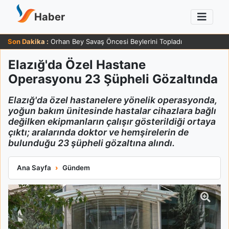
Haber
Son Dakika :
Orhan Bey Savaş Öncesi Beylerini Topladı
Elazığ'da Özel Hastane
Operasyonu 23 Şüpheli Gözaltında
Elazığ'da özel hastanelere yönelik operasyonda,
yoğun bakım ünitesinde hastalar cihazlara bağlı
değilken ekipmanların çalışır gösterildiği ortaya
çıktı; aralarında doktor ve hemşirelerin de
bulunduğu 23 şüpheli gözaltına alındı.
Elazığ'da Özel Hastane Operasyonu 23 Şüpheli Gözaltında
Ana Sayfa
Gündem