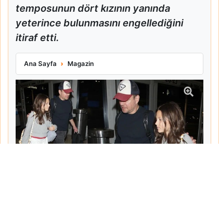
temposunun dört kızının yanında
yeterince bulunmasını engellediğini
itiraf etti.
Matt Damon Babalık Pişmanlığını İtiraf Etti
Ana Sayfa
Magazin
Tarih:
2026-06-10
Yazar:
Turgut Gemici