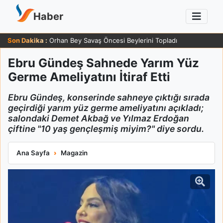
Haber
Son Dakika :
Orhan Bey Savaş Öncesi Beylerini Topladı
Ebru Gündeş Sahnede Yarım Yüz
Germe Ameliyatını İtiraf Etti
Ebru Gündeş, konserinde sahneye çıktığı sırada
geçirdiği yarım yüz germe ameliyatını açıkladı;
salondaki Demet Akbağ ve Yılmaz Erdoğan
çiftine "10 yaş gençleşmiş miyim?" diye sordu.
Ebru Gündeş Sahnede Yarım Yüz Germe Ameliyatını İtiraf Etti
Ana Sayfa
Magazin