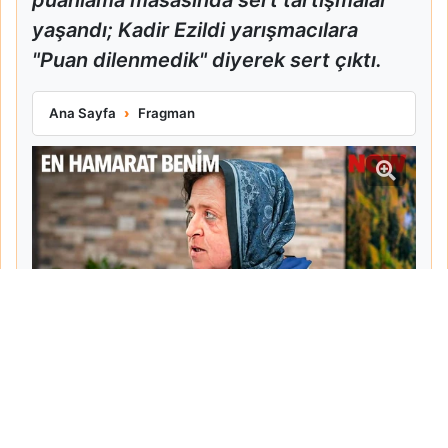
yaşandı; Kadir Ezildi yarışmacılara
"Puan dilenmedik" diyerek sert çıktı.
En Hamarat Benim 1055. Bölüm Fragmanı Yayınlandı
Ana Sayfa
Fragman
Tarih:
2026-05-14
Yazar:
Semra Karaman
Haberin Devamı...