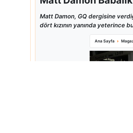
Matt Damon Babalık P
Matt Damon, GQ dergisine verdiğ
dört kızının yanında yeterince bul
Matt Damon Babalı
Ana Sayfa
Magaz