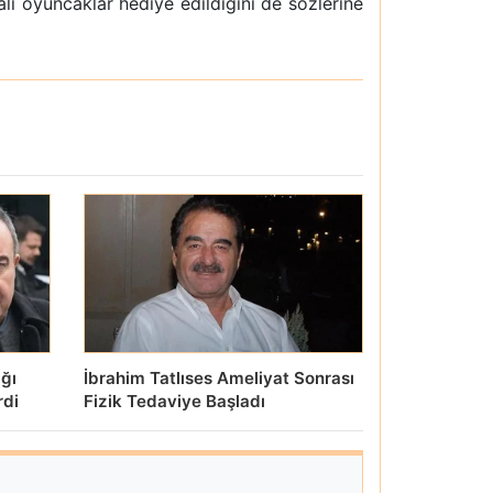
 oyuncaklar hediye edildiğini de sözlerine
ığı
İbrahim Tatlıses Ameliyat Sonrası
rdi
Fizik Tedaviye Başladı