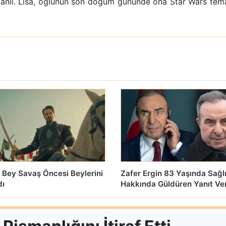
lı. Lisa, oğlunun son doğum gününde ona Star Wars temalı
 Bey Savaş Öncesi Beylerini
Zafer Ergin 83 Yaşında Sağl
dı
Hakkında Güldüren Yanıt Ve