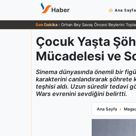
Haber
Ana Sayfa
Son Dakika :
Orhan Bey Savaş Öncesi Beylerini Topla
Çocuk Yaşta Şöhr
Mücadelesi ve 
Sinema dünyasında önemli bir figü
karakterini canlandırarak şöhrete 
teşhisi aldı. Uzun süredir tedavi 
Wars evrenini sevdiğini belirtti.
Çocuk Yaşta Şöh
Ana Sayfa
Magaz