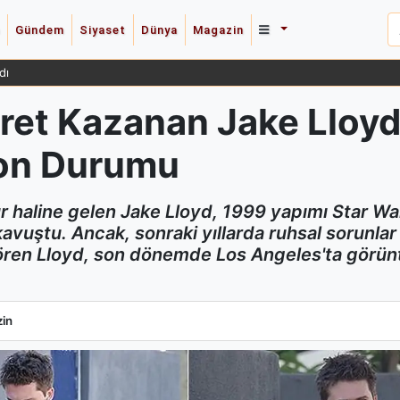
Gündem
Siyaset
Dünya
Magazin
dı
et Kazanan Jake Lloyd
Son Durumu
r haline gelen Jake Lloyd, 1999 yapımı Star W
kavuştu. Ancak, sonraki yıllarda ruhsal sorunla
gören Lloyd, son dönemde Los Angeles'ta görüntü
ret Kazanan Jake Lloyd'un Zorlu Hayat Mücadelesi ve Son Durumu
in