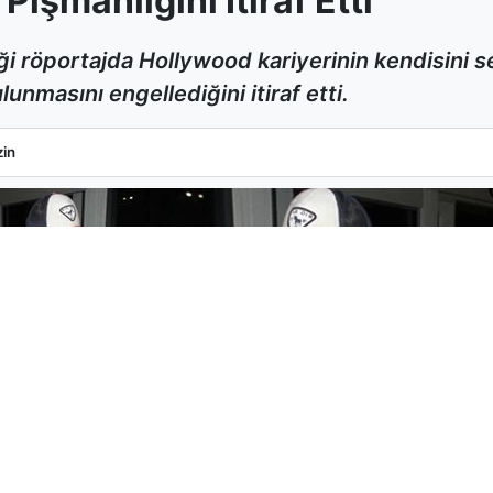
işmanlığını İtiraf Etti
i röportajda Hollywood kariyerinin kendisini
unmasını engellediğini itiraf etti.
k Pişmanlığını İtiraf Etti
in