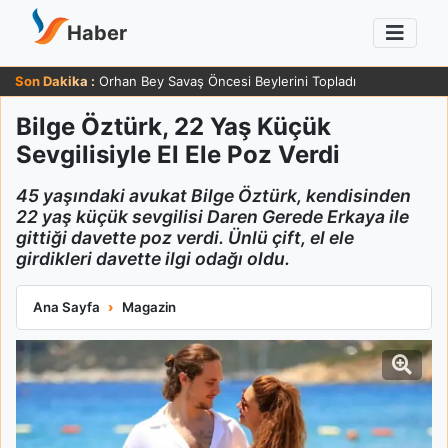
Haber
Son Dakika :
Orhan Bey Savaş Öncesi Beylerini Topladı
Bilge Öztürk, 22 Yaş Küçük
Sevgilisiyle El Ele Poz Verdi
45 yaşındaki avukat Bilge Öztürk, kendisinden
22 yaş küçük sevgilisi Daren Gerede Erkaya ile
gittiği davette poz verdi. Ünlü çift, el ele
girdikleri davette ilgi odağı oldu.
Bilge Öztürk, 22 Yaş Küçük Sevgilisiyle El Ele Poz Verdi
Ana Sayfa
Magazin