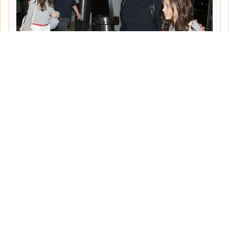
Tarih:
2026-06-10
Yazar:
Turgut Gemici
Haberin Devamı...
Haber.Biz Son Dakika Haberler
Son dakika gündem haberlerini ve açıklamaları
sitemizden canlı olarak takip edebilirsiniz...
Sayfalar